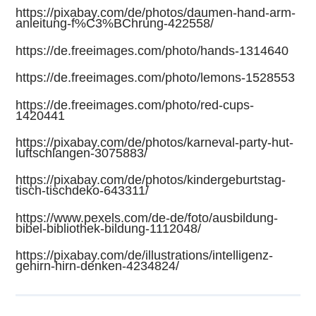
https://pixabay.com/de/photos/daumen-hand-arm-
anleitung-f%C3%BChrung-422558/
https://de.freeimages.com/photo/hands-1314640
https://de.freeimages.com/photo/lemons-1528553
https://de.freeimages.com/photo/red-cups-
1420441
https://pixabay.com/de/photos/karneval-party-hut-
luftschlangen-3075883/
https://pixabay.com/de/photos/kindergeburtstag-
tisch-tischdeko-643311/
https://www.pexels.com/de-de/foto/ausbildung-
bibel-bibliothek-bildung-1112048/
https://pixabay.com/de/illustrations/intelligenz-
gehirn-hirn-denken-4234824/