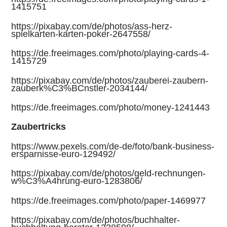
1415751
https://pixabay.com/de/photos/ass-herz-
spielkarten-karten-poker-2647558/
https://de.freeimages.com/photo/playing-cards-4-
1415729
https://pixabay.com/de/photos/zauberei-zaubern-
zauberk%C3%BCnstler-2034144/
https://de.freeimages.com/photo/money-1241443
Zaubertricks
https://www.pexels.com/de-de/foto/bank-business-
ersparnisse-euro-129492/
https://pixabay.com/de/photos/geld-rechnungen-
w%C3%A4hrung-euro-1283806/
https://de.freeimages.com/photo/paper-1469977
https://pixabay.com/de/photos/buchhalter-