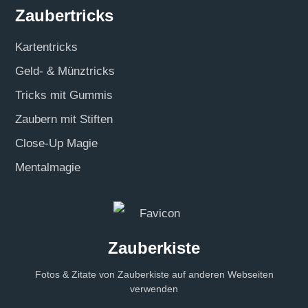
Zaubertricks
Kartentricks
Geld- & Münztricks
Tricks mit Gummis
Zaubern mit Stiften
Close-Up Magie
Mentalmagie
Zauberkiste
Fotos & Zitate von Zauberkiste auf anderen Webseiten
verwenden