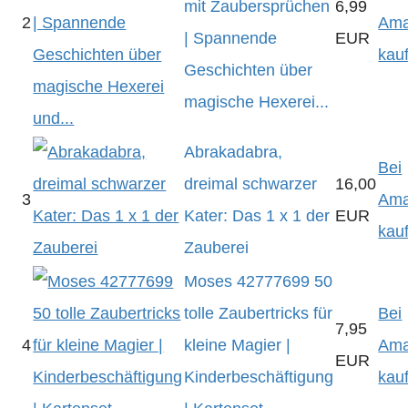
mit Zaubersprüchen
6,99
2
Am
| Spannende
EUR
kau
Geschichten über
magische Hexerei...
Abrakadabra,
Bei
dreimal schwarzer
16,00
3
Am
Kater: Das 1 x 1 der
EUR
kau
Zauberei
Moses 42777699 50
tolle Zaubertricks für
Bei
7,95
4
kleine Magier |
Am
EUR
Kinderbeschäftigung
kau