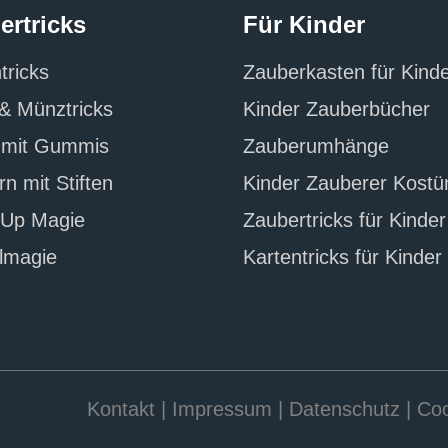
ertricks
Für Kinder
tricks
Zauberkasten für Kind
& Münztricks
Kinder Zauberbücher
s mit Gummis
Zauberumhänge
n mit Stiften
Kinder Zauberer Kost
-Up Magie
Zaubertricks für Kinder
lmagie
Kartentricks für Kinder
Kontakt
|
Impressum
|
Datenschutz
|
Coo