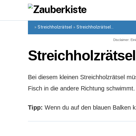
Skip
to
content
»
Streichholzrätsel
»
Streichholzrätsel...
Disclaimer: Eini
Streichholzrätse
Bei diesem kleinen Streichholzrätsel m
Fisch in die andere Richtung schwimmt.
Tipp:
Wenn du auf den blauen Balken kli