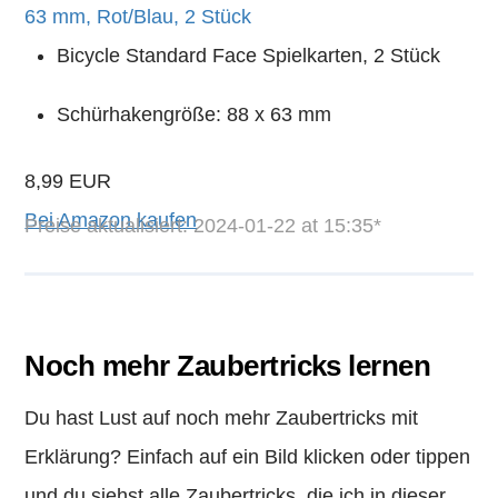
63 mm, Rot/Blau, 2 Stück
Bicycle Standard Face Spielkarten, 2 Stück
Schürhakengröße: 88 x 63 mm
8,99 EUR
Bei Amazon kaufen
Preise aktualisiert: 2024-01-22 at 15:35*
Noch mehr Zaubertricks lernen
Du hast Lust auf noch mehr Zaubertricks mit
Erklärung? Einfach auf ein Bild klicken oder tippen
und du siehst alle Zaubertricks, die ich in dieser