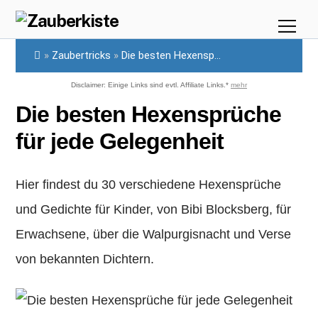
Skip
Me
to
»
Zaubertricks
»
Die besten Hexensp...
content
Disclaimer: Einige Links sind evtl. Affiliate Links.*
mehr
Die besten Hexensprüche
für jede Gelegenheit
Hier findest du 30 verschiedene Hexensprüche
und Gedichte für Kinder, von Bibi Blocksberg, für
Erwachsene, über die Walpurgisnacht und Verse
von bekannten Dichtern.