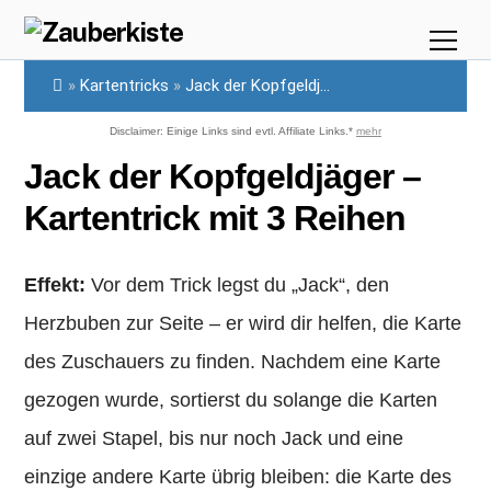
Skip
Me
to
»
Kartentricks
»
Jack der Kopfgeldj...
content
Disclaimer: Einige Links sind evtl. Affiliate Links.*
mehr
Jack der Kopfgeldjäger –
Kartentrick mit 3 Reihen
Effekt:
Vor dem Trick legst du „Jack“, den
Herzbuben zur Seite – er wird dir helfen, die Karte
des Zuschauers zu finden. Nachdem eine Karte
gezogen wurde, sortierst du solange die Karten
auf zwei Stapel, bis nur noch Jack und eine
einzige andere Karte übrig bleiben: die Karte des