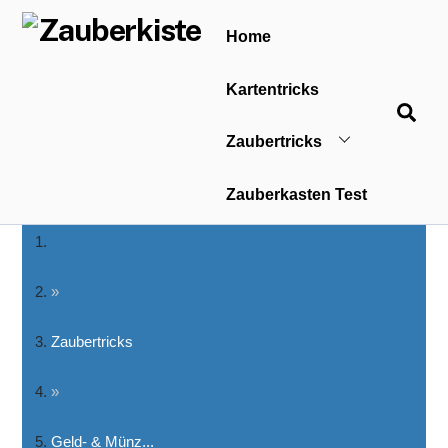
Skip
Home
to
content
Kartentricks
Sea
Zaubertricks
Zauberkasten Test
»
Zaubertricks
»
Geld- & Münz...